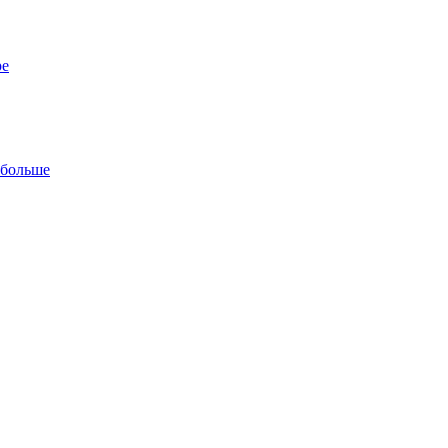
ре
 больше