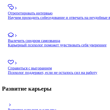
Отрепетировать интервью
Научим проходить собеседование и отвечать на неудобные
Вылечить синдром самозванца
Карьерный психолог поможет чувствовать себя увереннее
Справиться с выгоранием
Психолог поддержит, если не осталось сил на работу
Развитие карьеры
Развитие навыков и карьеры