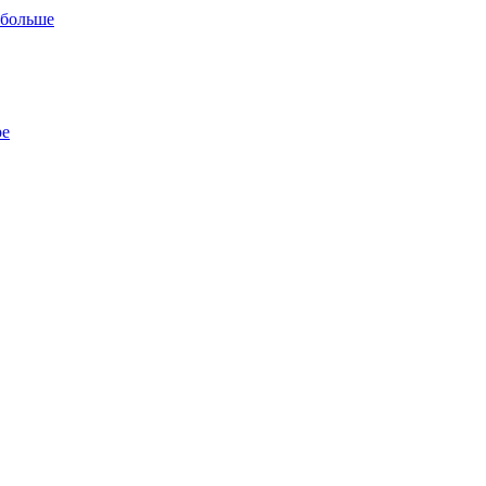
 больше
ре