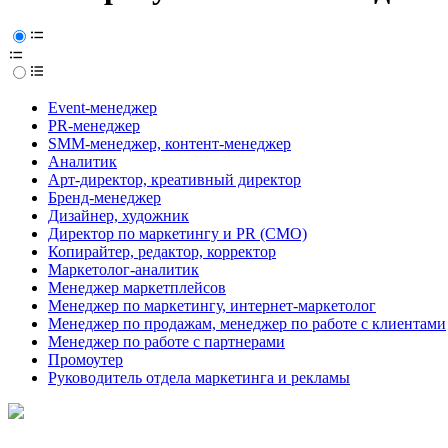
Event-менеджер
PR-менеджер
SMM-менеджер, контент-менеджер
Аналитик
Арт-директор, креативный директор
Бренд-менеджер
Дизайнер, художник
Директор по маркетингу и PR (CMO)
Копирайтер, редактор, корректор
Маркетолог-аналитик
Менеджер маркетплейсов
Менеджер по маркетингу, интернет-маркетолог
Менеджер по продажам, менеджер по работе с клиентами
Менеджер по работе с партнерами
Промоутер
Руководитель отдела маркетинга и рекламы