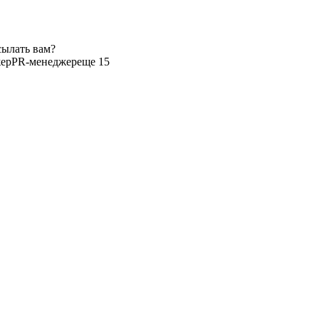
сылать вам?
жер
PR-менеджер
еще 15