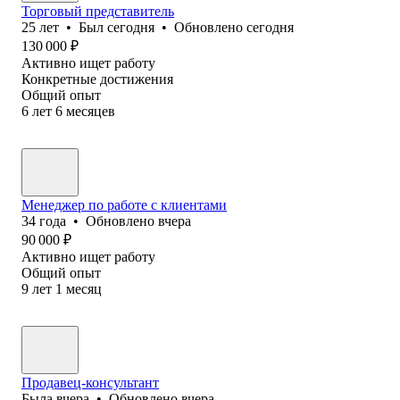
Торговый представитель
25
лет
•
Был
сегодня
•
Обновлено
сегодня
130 000
₽
Активно ищет работу
Конкретные достижения
Общий опыт
6
лет
6
месяцев
Менеджер по работе с клиентами
34
года
•
Обновлено
вчера
90 000
₽
Активно ищет работу
Общий опыт
9
лет
1
месяц
Продавец-консультант
Была
вчера
•
Обновлено
вчера