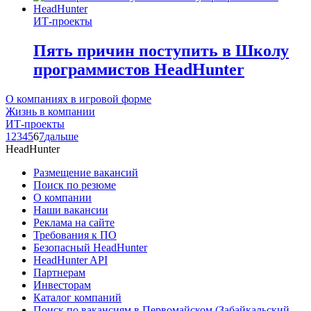
ИТ-проекты
Пять причин поступить в Школу
программистов HeadHunter
О компаниях в игровой форме
Жизнь в компании
ИТ-проекты
1
2
3
4
5
6
7
дальше
HeadHunter
Размещение вакансий
Поиск по резюме
О компании
Наши вакансии
Реклама на сайте
Требования к ПО
Безопасный HeadHunter
HeadHunter API
Партнерам
Инвесторам
Каталог компаний
Поиск по вакансиям в Первомайском (Забайкальский