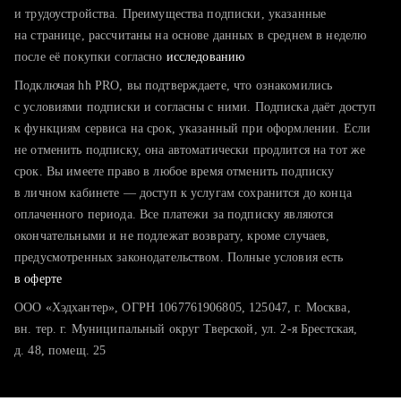
тратите много времени на поиск и вручную поднимаете
и трудоустройства. Преимущества подписки, указанные
резюме
на странице, рассчитаны на основе данных в среднем в неделю
после её покупки согласно
хотите сравнить себя с конкурентами и оценить шансы
исследованию
Подключая hh PRO, вы подтверждаете, что ознакомились
с условиями подписки и согласны с ними. Подписка даёт доступ
к функциям сервиса на срок, указанный при оформлении. Если
не отменить подписку, она автоматически продлится на тот же
срок. Вы имеете право в любое время отменить подписку
в личном кабинете — доступ к услугам сохранится до конца
оплаченного периода. Все платежи за подписку являются
окончательными и не подлежат возврату, кроме случаев,
предусмотренных законодательством. Полные условия есть
в оферте
ООО «Хэдхантер», ОГРН 1067761906805, 125047, г. Москва,
вн. тер. г. Муниципальный округ Тверской, ул. 2-я Брестская,
д. 48, помещ. 25