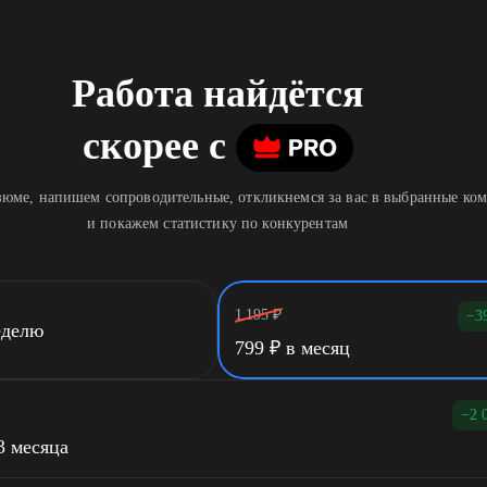
Работа найдётся
скорее
c
юме, напишем сопроводительные, откликнемся за вас в выбранные ко
и покажем статистику по конкурентам
1 195
₽
−3
еделю
799
₽
в месяц
−2 
3 месяца