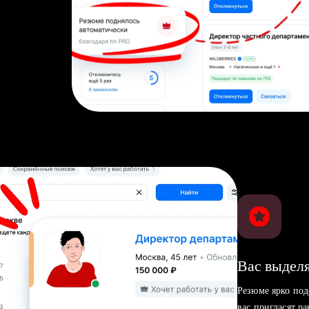
Вас выделя
Резюме ярко под
вас пригласят р