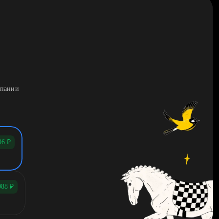
мпании
96
₽
088
₽