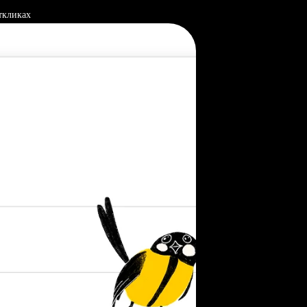
ткликах