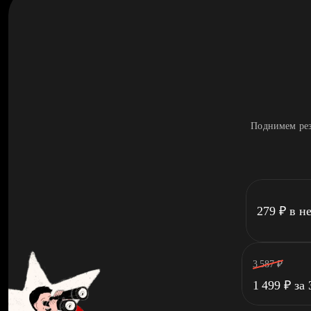
Поднимем рез
279
₽
в н
3 587
₽
1 499
₽
за 